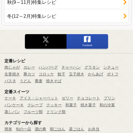
秋(9～11月)
特集レシピ
冬(12～2月)
特集レシピ
X
Facebook
定番レシピ
肉じゃが
カレー
ハンバーグ
チャーハン
グラタン
シチュー
生姜焼き
豚カツ
コロッケ
餃子
玉子焼き
からあげ
ポトフ
パスタ
うどん
蕎麦
焼きそば
定番スイーツ
ケーキ
アイス・シャーベット
ゼリー
チョコレート
プリン
パンケーキ
クレープ
クッキー
和菓子
焼き菓子
和の冷菓
蒸しパン
フルーツ類
ドリンク類
カテゴリーから探す
簡単
旬の一品
酒の肴
朝ごはん
昼ごはん
お弁当