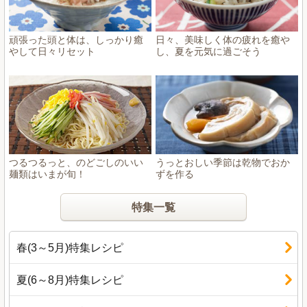
頑張った頭と体は、しっかり癒
日々、美味しく体の疲れを癒や
やして日々リセット
し、夏を元気に過ごそう
つるつるっと、のどごしのいい
うっとおしい季節は乾物でおか
麺類はいまが旬！
ずを作る
特集一覧
春(3～5月)
特集レシピ
夏(6～8月)
特集レシピ