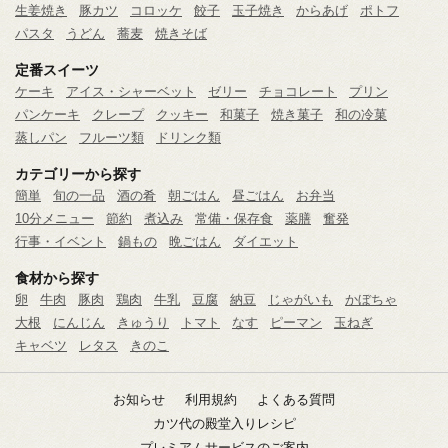
生姜焼き
豚カツ
コロッケ
餃子
玉子焼き
からあげ
ポトフ
パスタ
うどん
蕎麦
焼きそば
定番スイーツ
ケーキ
アイス・シャーベット
ゼリー
チョコレート
プリン
パンケーキ
クレープ
クッキー
和菓子
焼き菓子
和の冷菓
蒸しパン
フルーツ類
ドリンク類
カテゴリーから探す
簡単
旬の一品
酒の肴
朝ごはん
昼ごはん
お弁当
10分メニュー
節約
煮込み
常備・保存食
薬膳
奮発
行事・イベント
鍋もの
晩ごはん
ダイエット
食材から探す
卵
牛肉
豚肉
鶏肉
牛乳
豆腐
納豆
じゃがいも
かぼちゃ
大根
にんじん
きゅうり
トマト
なす
ピーマン
玉ねぎ
キャベツ
レタス
きのこ
お知らせ
利用規約
よくある質問
カツ代の殿堂入りレシピ
プレミアムサービスのご案内