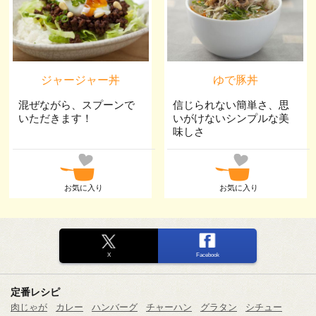
ジャージャー丼
ゆで豚丼
混ぜながら、スプーンで
信じられない簡単さ、思
いただきます！
いがけないシンプルな美
味しさ
お気に入り
お気に入り
X
Facebook
定番レシピ
肉じゃが
カレー
ハンバーグ
チャーハン
グラタン
シチュー