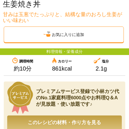
生姜焼き丼
甘みは玉葱でたっぷりと、結構な量のおろし生姜が
いい味わい
お気に入りに追加
料理情報・栄養成分
調理時間
カロリー
塩分
約
10分
861kcal
2.1g
プレミアムサービス登録で小林カツ代
のNo.1家庭料理
6000点やお料理Q＆A
が見放題・使い放題です♪
このレシピの材料・作り方を見る