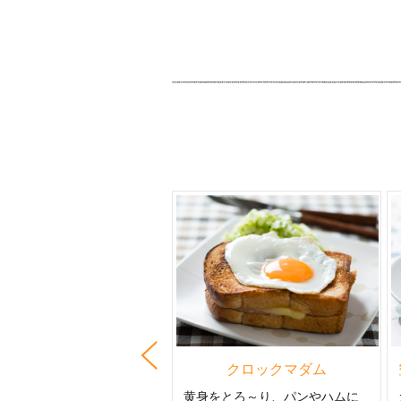
リのガーリックトースト
クロックマダム
Prev
りいっぱいのバゲットだ
黄身をとろ～り、パンやハムに