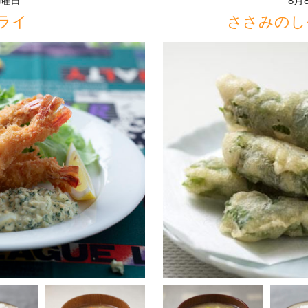
土曜日
8月
ライ
ささみのし