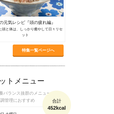
の元気レシピ『頭の疲れ編』
ひんやりがいい！
た頭と体は、しっかり癒やして日々リセ
火照る体をキリッと冷やし
ット
夏おや
特集一覧ページへ
ットメニュー
の栄養バランス抜群のメニュー
体調管理におすすめ
合計
452kcal