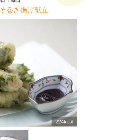
8日 土曜日
そ巻き揚げ献立
224kcal