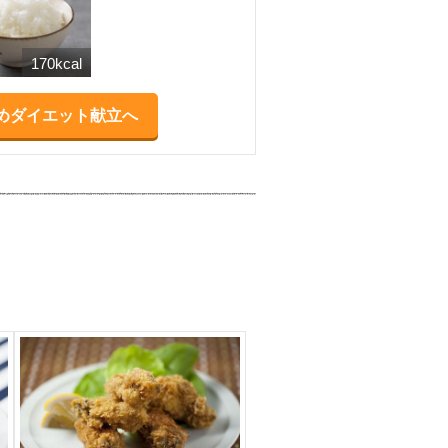
170kcal
めダイエット献立へ