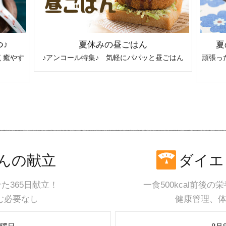
♪
夏休みの昼ごはん
夏
く癒やす
♪アンコール特集♪ 気軽にパパッと昼ごはん
頑張っ
んの献立
ダイエ
た365日献立！
一食500kcal前後
む必要なし
健康管理、