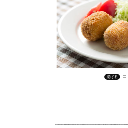
コ
揚げる