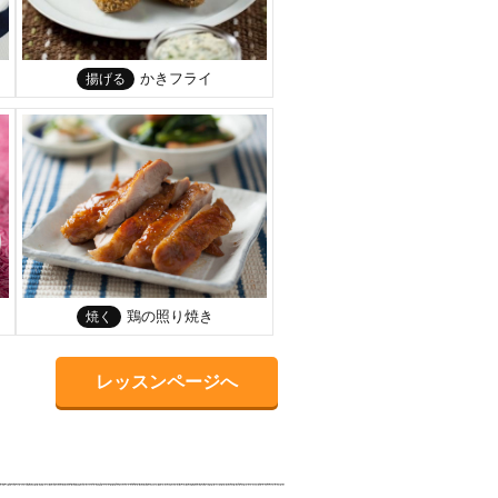
かきフライ
揚げる
鶏の照り焼き
焼く
レッスンページへ