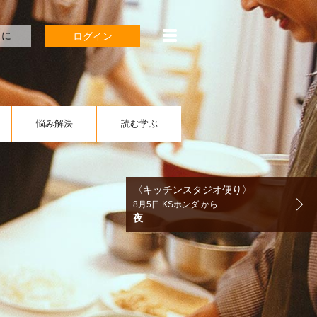
前に
ログイン
悩み
解決
読む
学ぶ
〈キッチンスタジオ便り〉
8月5日 KSホンダ から
夜