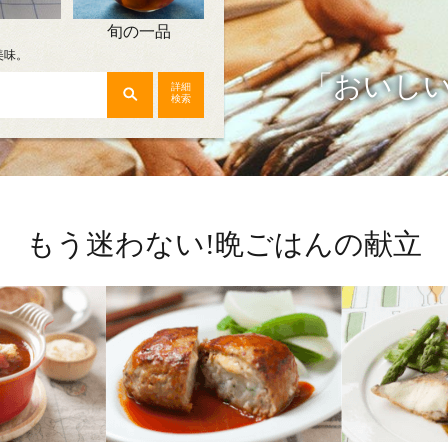
旬の一品
美味。
「おいし
詳細
検索
もう迷わない!晩ごはんの献立