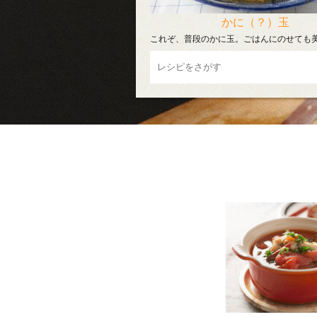
かに（？）玉
これぞ、普段のかに玉。ごはんにのせても