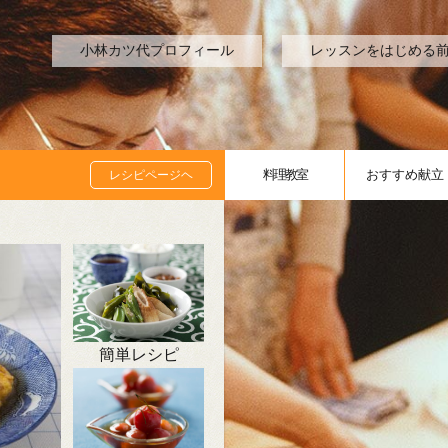
小林カツ代プロフィール
レッスンをはじめる
料理
教室
おすすめ
献立
レシピページヘ
簡単レシピ