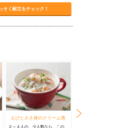
っそく献立をチェック！
えびとささ身のクリーム煮
夏バーグ
Next
２～４人の、少人数なら、この
和素材いっぱいのさっぱり