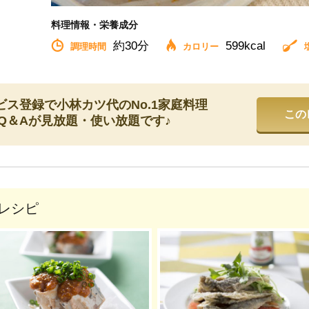
料理情報・栄養成分
約
30分
599kcal
調理時間
カロリー
ス登録で小林カツ代のNo.1家庭料理
この
理Q＆Aが見放題・使い放題です♪
レシピ