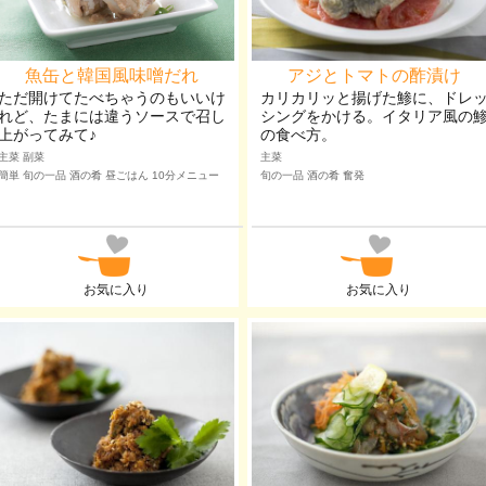
魚缶と韓国風味噌だれ
アジとトマトの酢漬け
ただ開けてたべちゃうのもいいけ
カリカリッと揚げた鯵に、ドレ
れど、たまには違うソースで召し
シングをかける。イタリア風の
上がってみて♪
の食べ方。
主菜 副菜
主菜
簡単 旬の一品 酒の肴 昼ごはん 10分メニュー
旬の一品 酒の肴 奮発
お気に入り
お気に入り