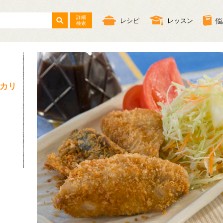
詳細
レシピ
レッスン
悩
検索
カリ