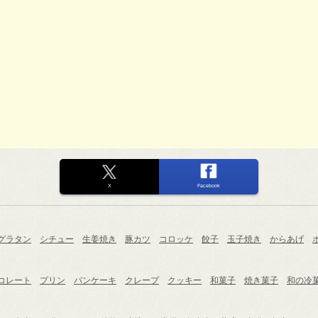
X
Facebook
グラタン
シチュー
生姜焼き
豚カツ
コロッケ
餃子
玉子焼き
からあげ
コレート
プリン
パンケーキ
クレープ
クッキー
和菓子
焼き菓子
和の冷