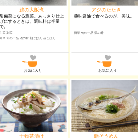
鯵の大阪煮
アジのたたき
常備菜になる惣菜。あっさり仕上
薬味醤油で食べるのが、美味。
げにするときは、調味料は半量
で。
主菜 副菜
簡単 旬の一品 酒の肴
簡単 旬の一品 酒の肴 朝ごはん 昼ごはん
お気に入り
お気に入り
干物茶漬け
鯵そうめん