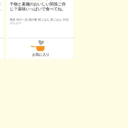
度
干物と素麺のおいしい関係ご存
み
じ？薬味いっぱいで食べてね。
簡単 旬の一品 酒の肴 朝ごはん 昼ごはん 10分
メニュー
お気に入り