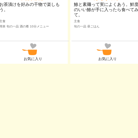
お茶漬けを好みの干物で楽しも
鯵と素麺って実によくあう。鮮
う。
のいい鯵が手に入ったら食べて
て。
主食
主食
簡単 旬の一品 酒の肴 10分メニュー
旬の一品 昼ごはん
お気に入り
お気に入り