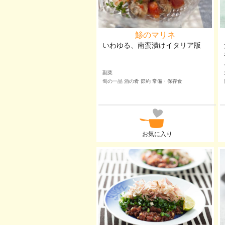
鯵のマリネ
いわゆる、南蛮漬けイタリア版
副菜
旬の一品 酒の肴 節約 常備・保存食
お気に入り