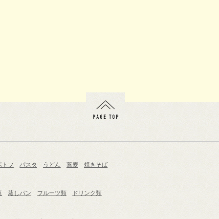
ポトフ
パスタ
うどん
蕎麦
焼きそば
菓
蒸しパン
フルーツ類
ドリンク類