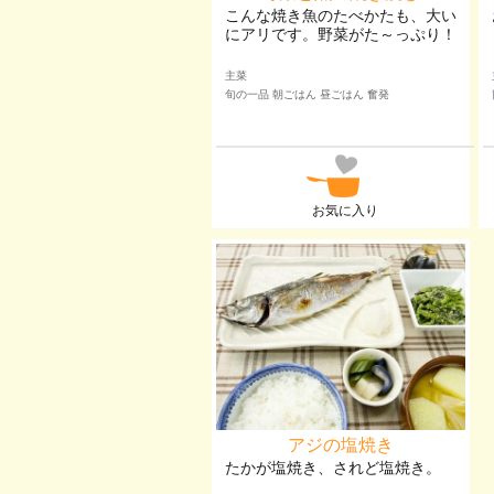
こんな焼き魚のたべかたも、大い
にアリです。野菜がた～っぷり！
主菜
旬の一品 朝ごはん 昼ごはん 奮発
お気に入り
アジの塩焼き
たかが塩焼き、されど塩焼き。