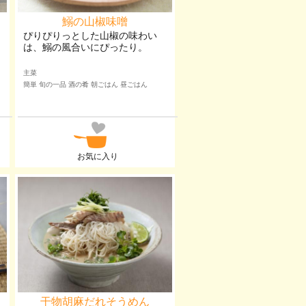
鰯の山椒味噌
ぴりぴりっとした山椒の味わい
は、鰯の風合いにぴったり。
主菜
簡単 旬の一品 酒の肴 朝ごはん 昼ごはん
お気に入り
干物胡麻だれそうめん