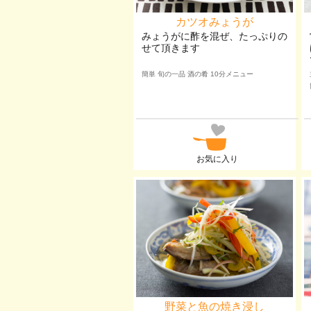
カツオみょうが
みょうがに酢を混ぜ、たっぷりの
せて頂きます
簡単 旬の一品 酒の肴 10分メニュー
お気に入り
野菜と魚の焼き浸し