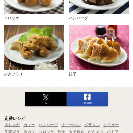
コロッケ
ハンバーグ
かきフライ
餃子
X
Facebook
定番レシピ
肉じゃが
カレー
ハンバーグ
チャーハン
グラタン
シチュー
生姜焼き
豚カツ
コロッケ
餃子
玉子焼き
からあげ
ポトフ