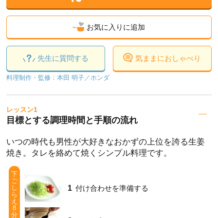
お気に入りに追加
先生に質
問する
気ままに
おしゃべり
料理制作・監修：本田 明子／ホンダ
レッスン1
目標とする調理時間と手順の流れ
いつの時代も男性が大好きなおかずの上位を誇る生姜
焼き。タレを絡めて焼くシンプル料理です。
下
ご
1
し
付け合わせを準備する
ら
え
8
分