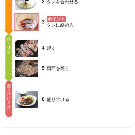
2
タレを合わせる
ポイント
3
タレに絡める
焼
く
4
10
焼く
分
5
両面を焼く
盛
り
付
け
6
盛り付ける
2
分