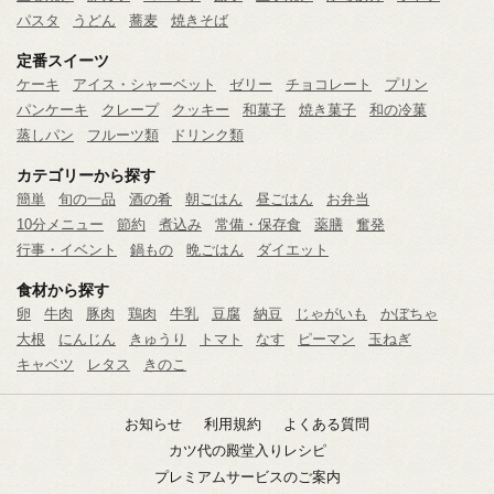
パスタ
うどん
蕎麦
焼きそば
定番スイーツ
ケーキ
アイス・シャーベット
ゼリー
チョコレート
プリン
パンケーキ
クレープ
クッキー
和菓子
焼き菓子
和の冷菓
蒸しパン
フルーツ類
ドリンク類
カテゴリーから探す
簡単
旬の一品
酒の肴
朝ごはん
昼ごはん
お弁当
10分メニュー
節約
煮込み
常備・保存食
薬膳
奮発
行事・イベント
鍋もの
晩ごはん
ダイエット
食材から探す
卵
牛肉
豚肉
鶏肉
牛乳
豆腐
納豆
じゃがいも
かぼちゃ
大根
にんじん
きゅうり
トマト
なす
ピーマン
玉ねぎ
キャベツ
レタス
きのこ
お知らせ
利用規約
よくある質問
カツ代の殿堂入りレシピ
プレミアムサービスのご案内